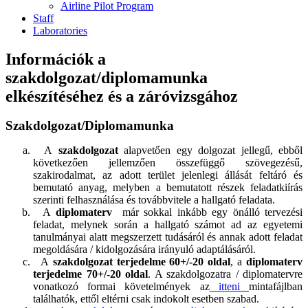
Airline Pilot Program
Staff
Laboratories
Információk a
szakdolgozat/diplomamunka
elkészítéséhez és a záróvizsgához
Szakdolgozat/Diplomamunka
A
szakdolgozat
alapvetően egy dolgozat jellegű, ebből
következően jellemzően összefüggő szövegezésű,
szakirodalmat, az adott terület jelenlegi állását feltáró és
bemutató anyag, melyben a bemutatott részek feladatkiírás
szerinti felhasználása és továbbvitele a hallgató feladata.
A
diplomaterv
már sokkal inkább egy önálló tervezési
feladat, melynek során a hallgató számot ad az egyetemi
tanulmányai alatt megszerzett tudásáról és annak adott feladat
megoldására / kidolgozására irányuló adaptálásáról.
A
szakdolgozat terjedelme 60+/-20 oldal
, a
diplomaterv
terjedelme 70+/-20 oldal
. A szakdolgozatra / diplomatervre
vonatkozó formai követelmények az
itteni
mintafájlban
találhatók, ettől eltérni csak indokolt esetben szabad.