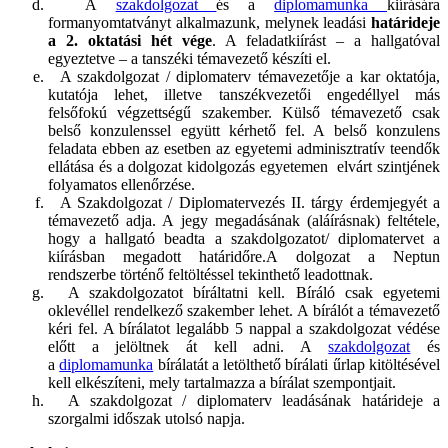
A
szakdolgozat
és a
diplomamunka
kiírására
formanyomtatványt alkalmazunk, melynek leadási
határideje
a 2. oktatási hét vége
. A feladatkiírást – a hallgatóval
egyeztetve – a tanszéki témavezető készíti el.
A szakdolgozat / diplomaterv témavezetője a kar oktatója,
kutatója lehet, illetve tanszékvezetői engedéllyel más
felsőfokú végzettségű szakember. Külső témavezető csak
belső konzulenssel együtt kérhető fel. A belső konzulens
feladata ebben az esetben az egyetemi adminisztratív teendők
ellátása és a dolgozat kidolgozás egyetemen elvárt szintjének
folyamatos ellenőrzése.
A Szakdolgozat / Diplomatervezés II. tárgy érdemjegyét a
témavezető adja. A jegy megadásának (aláírásnak) feltétele,
hogy a hallgató beadta a szakdolgozatot/ diplomatervet a
kiírásban megadott határidőre.A dolgozat a Neptun
rendszerbe történő feltöltéssel tekinthető leadottnak.
A szakdolgozatot bíráltatni kell. Bíráló csak egyetemi
oklevéllel rendelkező szakember lehet. A bírálót a témavezető
kéri fel. A bírálatot legalább 5 nappal a szakdolgozat védése
előtt a jelöltnek át kell adni. A
szakdolgozat
és
a
diplomamunka
bírálatát a letölthető bírálati űrlap kitöltésével
kell elkészíteni, mely tartalmazza a bírálat szempontjait.
A szakdolgozat / diplomaterv leadásának határideje a
szorgalmi időszak utolsó napja.