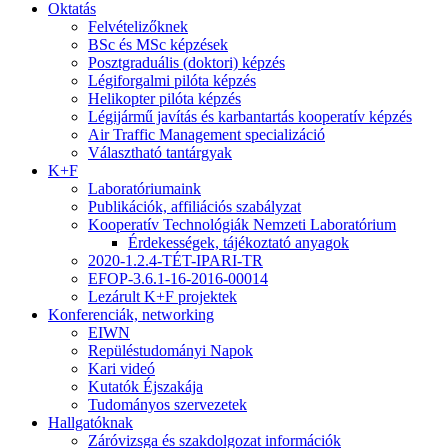
Oktatás
Felvételizőknek
BSc és MSc képzések
Posztgraduális (doktori) képzés
Légiforgalmi pilóta képzés
Helikopter pilóta képzés
Légijármű javítás és karbantartás kooperatív képzés
Air Traffic Management specializáció
Választható tantárgyak
K+F
Laboratóriumaink
Publikációk, affiliációs szabályzat
Kooperatív Technológiák Nemzeti Laboratórium
Érdekességek, tájékoztató anyagok
2020-1.2.4-TÉT-IPARI-TR
EFOP-3.6.1-16-2016-00014
Lezárult K+F projektek
Konferenciák, networking
EIWN
Repüléstudományi Napok
Kari videó
Kutatók Éjszakája
Tudományos szervezetek
Hallgatóknak
Záróvizsga és szakdolgozat információk