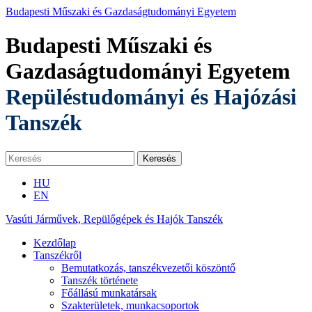
Budapesti Műszaki és Gazdaságtudományi Egyetem
Budapesti Műszaki és
Gazdaságtudományi Egyetem
Repüléstudományi és Hajózási
Tanszék
HU
EN
Vasúti Járművek, Repülőgépek és Hajók Tanszék
Kezdőlap
Tanszékről
Bemutatkozás, tanszékvezetői köszöntő
Tanszék története
Főállású munkatársak
Szakterületek, munkacsoportok