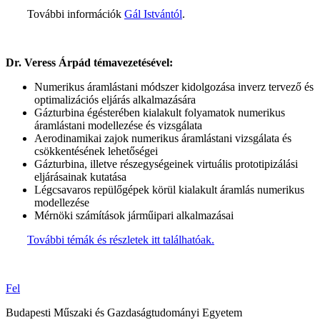
További információk
Gál Istvántól
.
Dr. Veress Árpád témavezetésével:
Numerikus áramlástani módszer kidolgozása inverz tervező és
optimalizációs eljárás alkalmazására
Gázturbina égésterében kialakult folyamatok numerikus
áramlástani modellezése és vizsgálata
Aerodinamikai zajok numerikus áramlástani vizsgálata és
csökkentésének lehetőségei
Gázturbina, illetve részegységeinek virtuális prototipizálási
eljárásainak kutatása
Légcsavaros repülőgépek körül kialakult áramlás numerikus
modellezése
Mérnöki számítások járműipari alkalmazásai
További témák és részletek itt találhatóak.
Fel
Budapesti Műszaki és Gazdaságtudományi Egyetem